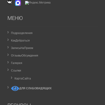
МЕНЮ
Подразделения
КакДобраться
ЗаписьНаПрием
ОтзывыОбсуждения
Галерея
Ссылки
КартаCайта
ДЛЯ СЛАБОВИДЯЩИХ