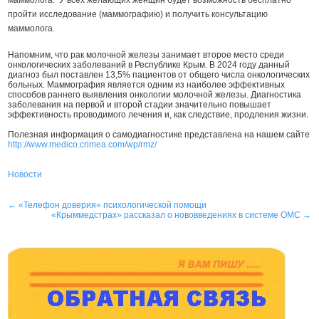
пройти исследование (маммографию) и получить консультацию
маммолога.
Напомним, что рак молочной железы занимает второе место среди
онкологических заболеваний в Республике Крым. В 2024 году данный
диагноз был поставлен 13,5% пациентов от общего числа онкологических
больных. Маммография является одним из наиболее эффективных
способов раннего выявления онкологии молочной железы. Диагностика
заболевания на первой и второй стадии значительно повышает
эффективность проводимого лечения и, как следствие, продления жизни.
Полезная информация о самодиагностике представлена на нашем сайте
http://www.medico.crimea.com/wp/rmz/
Новости
Навигация
←
«Телефон доверия» психологической помощи
«Крыммедстрах» рассказал о нововведениях в системе ОМС
→
по
записям