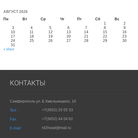
АВГУСТ 2026
Пн
Вт
Ср
Чт
Пт
Сб
Вс
1
2
3
4
5
6
7
8
9
10
11
12
13
14
15
16
17
18
19
20
21
22
23
24
25
26
27
28
29
30
31
« Июл
КОНТАКТЫ
Симферополь ул. Б.Хмельницкого, 16
+7(3652) 25 05 33
Тел :
+7(3652) 44 04 62
Fax :
rd2head@mail.ru
E-mail :