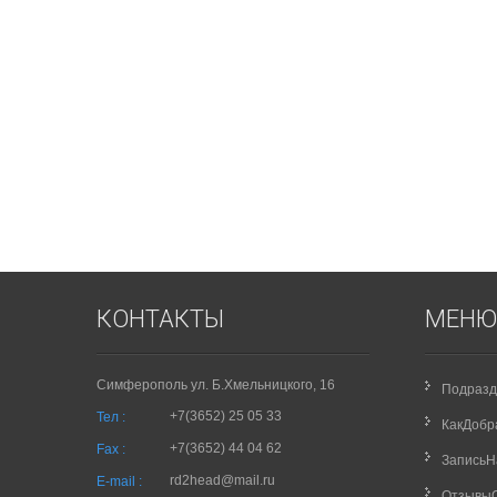
КОНТАКТЫ
МЕНЮ
Симферополь ул. Б.Хмельницкого, 16
Подразд
+7(3652) 25 05 33
Тел :
КакДобр
+7(3652) 44 04 62
Fax :
Запись
rd2head@mail.ru
E-mail :
Отзывы