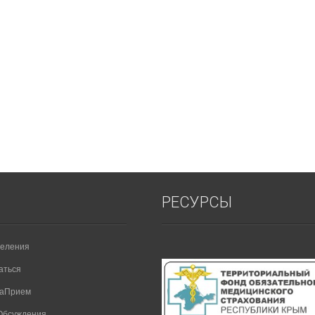
РЕСУРСЫ
еления
аться
НаПрием
Обсуждения