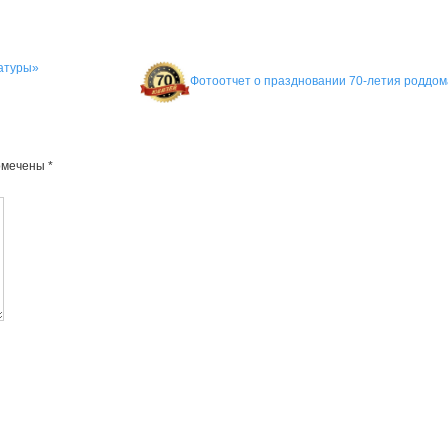
ратуры»
Фотоотчет о праздновании 70-летия роддо
омечены
*