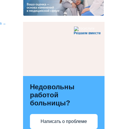
ма
→
Решаем вместе
Недовольны
работой
больницы?
Написать о проблеме