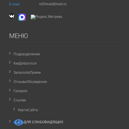
rd2head@mail.ru
E-mail :
МЕНЮ
Подразделения
КакДобраться
ЗаписьНаПрием
ОтзывыОбсуждения
Галерея
Ссылки
КартаCайта
ДЛЯ СЛАБОВИДЯЩИХ