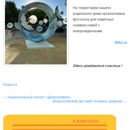
На территории нашего
родильного дома организована
фотозона для памятных
снимков семей с
новорожденными.
3652.ru
Здесь рождается счастье !
Новости
Навигация
←
Национальный проект «Демография»
Всероссийский Детский телефон доверия
→
по
записям