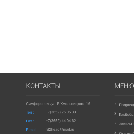
КОНТАКТЫ
МЕНЮ
Симферополь ул. Б.Хмельницкого, 16
Подразд
+7(3652) 25 05 33
Тел :
КакДобр
+7(3652) 44 04 62
Fax :
Запись
rd2head@mail.ru
E-mail :
Отзывы