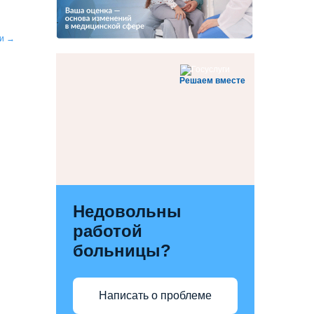
ии
→
Решаем вместе
Недовольны
работой
больницы?
Написать о проблеме