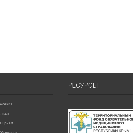
РЕСУРСЫ
еления
аться
НаПрием
Обсуждения