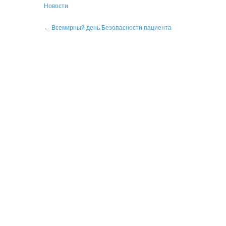
Новости
Навигация
←
Всемирный день Безопасности пациента
по
записям