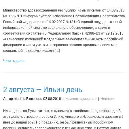
Министерство здравоохранения Республики Крым письмом от 14.08.2018
№11567/1/1 информирует: во исполнение Постановления Правительства
Российской Федерации от 14.02.2017 №181«О единой государственной
информационной системе социального обеспечения», а также в
соответствии со статьей 5 Федерального Закона №388-ф3 от 29.12.2015
«О внесении изменений в отдельные законодательные акты российской
федерации в части учета и совершенствования предоставления мер
социальной поддержки исходя […]
Читать далее
2 августа — Ильин день
Автор medico Включено 02.08.2018
|
Комментариев нет
|
Новости
Ильин день на Руси считается одним из важнейших праздников года. В
этот день чествовали пророка Илию, жившего в Израильском царстве в 9
веке до нашей эры. По преданию, он был ревностным поборником
религии, обличал идолопоклонство и всякое нечестие. В Ветхом Завете