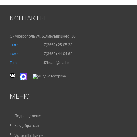
КОНТАКТЫ
Симферополь ул. Б.Хмельницкого, 16
+7(3652) 25 05 33
Тел :
+7(3652) 44 04 62
Fax :
rd2head@mail.ru
E-mail :
МЕНЮ
Подразделения
КакДобраться
ЗаписьНаПрием