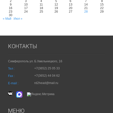
2
3
4
5
6
7
8
9
10
11
12
13
14
15
16
17
18
19
20
21
22
23
24
25
26
27
28
29
30
« Май
Июл »
КОНТАКТЫ
Симферополь ул. Б.Хмельницкого, 16
+7(3652) 25 05 33
Тел :
+7(3652) 44 04 62
Fax :
rd2head@mail.ru
E-mail :
МЕНЮ