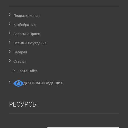
Подразделения
КакДобраться
ЗаписьНаПрием
ОтзывыОбсуждения
Галерея
Ссылки
КартаCайта
ДЛЯ СЛАБОВИДЯЩИХ
РЕСУРСЫ