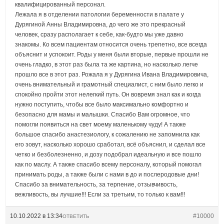
квалифицированный персонал.
Лежала я в отделении патологии беременности в палате у
Дурягиной Анны Владимировна, до чего же это прекрасный
человек, сразу располагает к себе, как-будто мы уже давно
знакомы. Ко всем пациентам относится очень трепетно, все всегда
объяснит и успокоит. Роды у меня были вторые, первые прошли не
очень гладко, в этот раз была та же картина, но насколько легче
прошло все в этот раз. Рожала я у Дурягина Ивана Владимировича,
очень внимательный и грамотный специалист, с ним было легко и
спокойно пройти этот нелегкий путь. Он вовремя знал как и когда
нужно поступить, чтобы все было максимально комфортно и
безопасно для мамы и малышки. Спасибо Вам огромное, что
помогли появиться на свет моему маленькому чуду! А также
большое спасибо анастезиологу, к сожалению не запомнила как
его зовут, насколько хорошо сработал, всё объяснил, и сделал все
четко и безболезненно, и дозу подобрал идеальную и все пошло
как по маслу. А также спасибо всему персоналу, который помогал
принимать роды, а также были с нами в до и послеродовые дни!
Спасибо за внимательность, за терпение, отзывчивость,
вежливость, вы лучшие!!! Если за третьим, то только к вам!!!
10.10.2022 в 13:34
#10000
ОТВЕТИТЬ