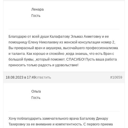
Ленара
Гость
Благодарю от всей души Калафатову Эльмаз Ахметовну и ее
помощницу Елену Николаевну из женской консультации номер 2,
Вы прекрасный врач и акушерка, высочайшего профессионализма
и таланта. Как хорошо и спокойно ,когда знаешь, что есть Врач с
большой буквы, ,который поможет. СПАСИБО! Пусть ваша работа
приносить только радость и удовольствие!
18.08.2023 в 17:49
#10659
ОТВЕТИТЬ
Ольга
Гость
Хочу поблагодарить замечательного врача Баталову Динару
Тахировну за ее внимание и компетентность. С первого приема