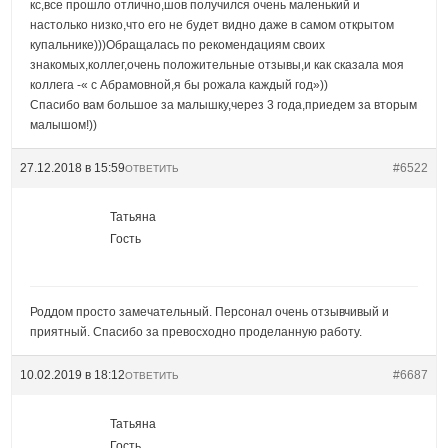
кс,все прошло отлично,шов получился очень маленький и
настолько низко,что его не будет видно даже в самом открытом
купальнике)))Обращалась по рекомендациям своих
знакомых,коллег,очень положительные отзывы,и как сказала моя
коллега -« с Абрамовной,я бы рожала каждый год»))
Спасибо вам большое за малышку,через 3 года,приедем за вторым
малышом!))
27.12.2018 в 15:59
#6522
ОТВЕТИТЬ
Татьяна
Гость
Роддом просто замечательный. Персонал очень отзывчивый и
приятный. Спасибо за превосходно проделанную работу.
10.02.2019 в 18:12
#6687
ОТВЕТИТЬ
Татьяна
Гость