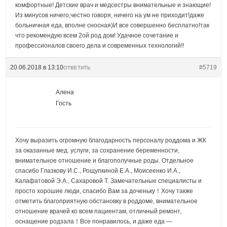
комфортные! Детские врач и медсестры внимательные и знающие!
Из минусов ничего,честно говоря, ничего на ум не приходит!даже
больничная еда, вполне сносная)И все совершенно бесплатно!так
что рекомендую всем 2ой род дом! Удачное сочетание и
профессионалов своего дела и современных технологий!!
20.06.2018 в 13:10
#5719
ОТВЕТИТЬ
Алена
Гость
Хочу выразить огромную благодарность персоналу роддома и ЖК
за оказанные мед. услуги, за сохранение беременности,
внимательное отношение и благополучные роды. Отдельное
спасибо Глазкову И.С., Рощупкиной Е.А., Моисеенко И.А.,
Калафатовой Э.А., Сахаровой Т. Замечательные специалисты и
просто хорошие люди, спасибо Вам за доченьку！Хочу также
отметить благоприятную обстановку в роддоме, внимательное
отношение врачей ко всем пациентам, отличный ремонт,
оснащение родзала！Все понравилось, и даже еда —