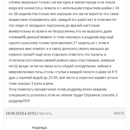
сложно морально только,так как одна в чужом городе и не знала
когда всё начнется,а лежала я с небольшим открытием шейки с 34
по 38 неделю.Настолько все хорошие,что аж не верится что такое
бывает,мне понравилось всё, каждый кто работает в этом месте!
эти люди от младшего персонала до врачей настолько
внимательны ко всем и не безразличны,что не выразить даже
словами!В данный момент я тоже нахожусь в роддоме,жду ещё
одного сына,пока только срок маловат,27 недель,но с этим я
уверенна мне помогут и я смогу доносить своего малыша до
нужного срока!!! ещё хочу отдельно отметить что палаты в
отличном состоянии,свежий ремонт,окна пластиковые, комаров
нет))) везде сетки на окнах,есть общий холодильник, чайник и
микроволновая печь,столы, стулья в каждой палате и даже wi fi !!!
душ с горячей водой до 23-00, всё чисто и опрятно! кормят кстати
тоже хорошо 3 раза в день.
Хочу пожелать процветания этому роддому,лично каждому
специалисту успехов в этом не лёгком труде! Огромное спасибо 2
роддому!!!!!!!!
19.09.2018 в 10:51
#6070
ОТВЕТИТЬ
Надежда