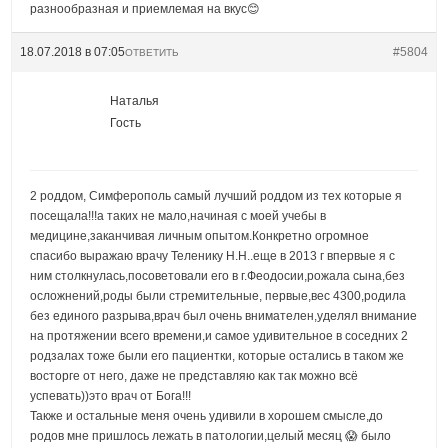
разнообразная и приемлемая на вкус😊
18.07.2018 в 07:05
#5804
ОТВЕТИТЬ
Наталья
Гость
2 роддом, Симферополь самый лучший роддом из тех которые я
посещала!!!а таких не мало,начиная с моей учебы в
медицине,заканчивая личным опытом.Конкретно огромное
спасибо выражаю врачу Теленику Н.Н..еще в 2013 г впервые я с
ним столкнулась,посоветовали его в г.Феодосии,рожала сына,без
осложнений,роды были стремительные, первые,вес 4300,родила
без единого разрыва,врач был очень внимателен,уделял внимание
на протяжении всего времени,и самое удивительное в соседних 2
родзалах тоже были его пациентки, которые остались в таком же
восторге от него, даже не представляю как так можно всё
успевать))это врач от Бога!!!
Также и остальные меня очень удивили в хорошем смысле,до
родов мне пришлось лежать в патологии,целый месяц 😱 было