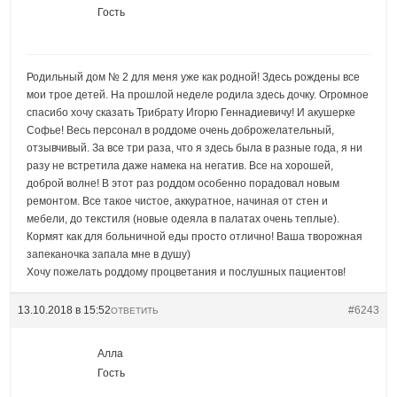
Гость
Родильный дом № 2 для меня уже как родной! Здесь рождены все
мои трое детей. На прошлой неделе родила здесь дочку. Огромное
спасибо хочу сказать Трибрату Игорю Геннадиевичу! И акушерке
Софье! Весь персонал в роддоме очень доброжелательный,
отзывчивый. За все три раза, что я здесь была в разные года, я ни
разу не встретила даже намека на негатив. Все на хорошей,
доброй волне! В этот раз роддом особенно порадовал новым
ремонтом. Все такое чистое, аккуратное, начиная от стен и
мебели, до текстиля (новые одеяла в палатах очень теплые).
Кормят как для больничной еды просто отлично! Ваша творожная
запеканочка запала мне в душу)
Хочу пожелать роддому процветания и послушных пациентов!
13.10.2018 в 15:52
#6243
ОТВЕТИТЬ
Алла
Гость