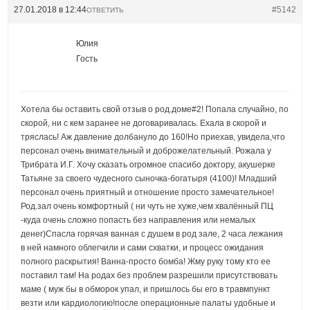
27.01.2018 в 12:44
#5142
ОТВЕТИТЬ
Юлия
Гость
Хотела бы оставить свой отзыв о род.доме#2! Попала случайно, по
скорой, ни с кем заранее не договаривалась. Ехала в скорой и
тряслась! Аж давление долбануло до 160!Но приехав, увидела,что
персонал очень внимательный и доброжелательный. Рожала у
Трибрата И.Г. Хочу сказать огромное спасибо доктору, акушерке
Татьяне за своего чудесного сыночка-богатыря (4100)! Младший
персонал очень приятный и отношение просто замечательное!
Род.зал очень комфортный ( ни чуть не хуже,чем хвалённый ПЦ
-куда очень сложно попасть без направления или немалых
денег)Спасла горячая ванная с душем в род зале, 2 часа лежания
в ней намного облегчили и сами схватки, и процесс ожидания
полного раскрытия! Ванна-просто бомба! Жму руку тому кто ее
поставил там! На родах без проблем разрешили присутствовать
маме ( муж бы в обморок упал, и пришлось бы его в травмпункт
везти или кардиологию!после операционные палаты удобные и