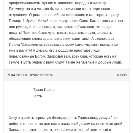
профессионализм, чуткое отношение, порядок и чистоту.
Ежеминутно я и малыш были во внимании всего персонала
отделения. Огромное спасибо за понимание и мастерство врачу
Галицкой Ирине Михайловне и акушерке Соне. Как ласково и четко
они руководили процессом, как просто объясняли, что надо
делать! Приятно было чувствовать надежные руки, слышать
ободряющие слова врача, акушерки, санитарки. А сколько раз
Ирина Михайловна, тревожась о моем самочувствии, пришла ко
мне в палату! Я думаю, что в роддоме работают люди,
поцелованные Богом. Здоровья вам, всех благ, которые есть на
земле. Пусть рядом с вами будут такие же умелые и добрые люди.
15.04.2021 в 10:50
#9095
ОТВЕТИТЬ
Пузан Ирэна
Гость
Хочу выразить огромную благодарность Родильному дому #2, он
действительно стал для нас с малышкой домом на несколько дней.
Здесь очень уютно, чисто, очень внимательный, вежливый и