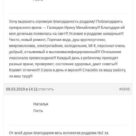
Хочу выразить огромную благодарность роддому! Поблагодарить
прекрасного врача — Галицкую Ирину Михайловну!!! Благодаря ей
моя доченька появилась на свет!!! Условия в роддоме шикарные!!!
Чисто, новый ремонт, Горячая вода, душ круглосуточно,
микроволновка, электрочайник, холодильник, Wi-fi, персонал очень
добрый, отзывчивый и высококвалифицированный!!! Отношение
персонала превосходное!!! Каждый день к ребеночку приходят
разные врачи, проверяют, состояние здоровья, дают советы!!!
Кормят отлично!!! 3 раза в день и вкусно!!! Спасибо за вашу работу,
за ваш труд!!!
09.03.2019 в 14:11
#6846
ОТВЕТИТЬ
Наталья
Гость
От всей души благодарим весь коллектив роддома №2 за