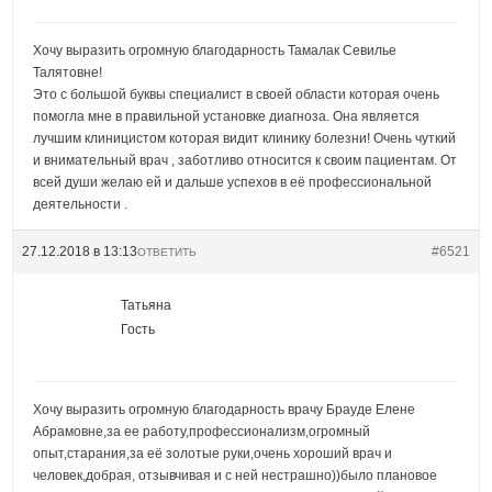
Хочу выразить огромную благодарность Тамалак Севилье
Талятовне!
Это с большой буквы специалист в своей области которая очень
помогла мне в правильной установке диагноза. Она является
лучшим клиницистом которая видит клинику болезни! Очень чуткий
и внимательный врач , заботливо относится к своим пациентам. От
всей души желаю ей и дальше успехов в её профессиональной
деятельности .
27.12.2018 в 13:13
#6521
ОТВЕТИТЬ
Татьяна
Гость
Хочу выразить огромную благодарность врачу Брауде Елене
Абрамовне,за ее работу,профессионализм,огромный
опыт,старания,за её золотые руки,очень хороший врач и
человек,добрая, отзывчивая и с ней нестрашно))было плановое