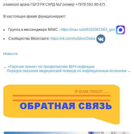
главного врача ГБУЗ РК СКРД №2 (номер +7978 591-90-67) .
В настоящее время функционируют:
Группа в мессенджере MAКС :
https://max.ru/id9102061383_gos
Сообщество ВКонтакте:
https://vk.com/roddom2istok
Новости
Навигация
←
«Горячая линия» по профилактике ВИЧ-инфекции
Порядок оказания медицинской помощи по инфекционным болезням
→
по
записям