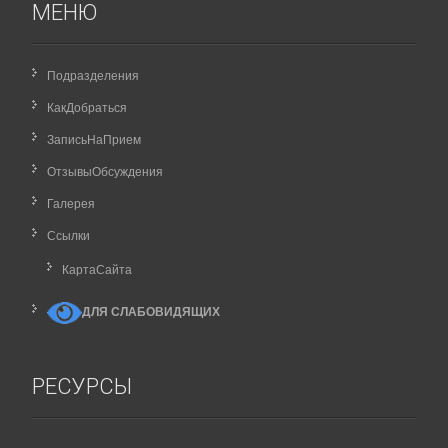
МЕНЮ
Подразделения
КакДобраться
ЗаписьНаПрием
ОтзывыОбсуждения
Галерея
Ссылки
КартаCайта
ДЛЯ СЛАБОВИДЯЩИХ
РЕСУРСЫ