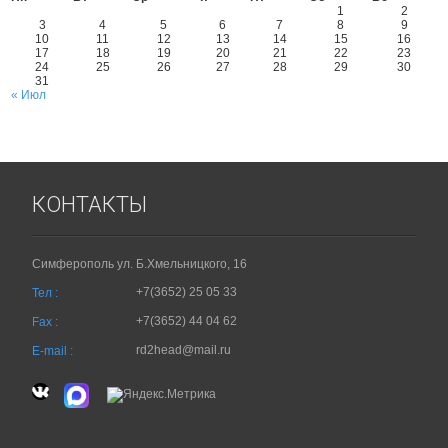
1
2
3
4
5
6
7
8
9
10
11
12
13
14
15
16
17
18
19
20
21
22
23
24
25
26
27
28
29
30
31
« Июл
КОНТАКТЫ
Симферополь ул. Б.Хмельницкого, 16
+7(3652) 25 05 33
Тел :
+7(3652) 44 04 62
Fax :
rd2head@mail.ru
E-mail :