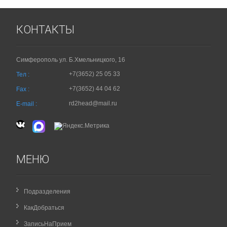
КОНТАКТЫ
Симферополь ул. Б.Хмельницкого, 16
+7(3652) 25 05 33
Тел :
+7(3652) 44 04 62
Fax :
rd2head@mail.ru
E-mail :
МЕНЮ
Подразделения
КакДобраться
ЗаписьНаПрием