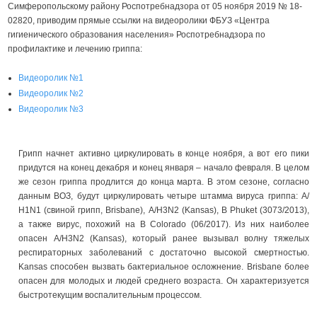
Симферопольскому району Роспотребнадзора от 05 ноября 2019 № 18-
02820, приводим прямые ссылки на видеоролики ФБУЗ «Центра
гигиенического образования населения» Роспотребнадзора по
профилактике и лечению гриппа:
Видеоролик №1
Видеоролик №2
Видеоролик №3
Грипп начнет активно циркулировать в конце ноября, а вот его пики
придутся на конец декабря и конец января – начало февраля. В целом
же сезон гриппа продлится до конца марта. В этом сезоне, согласно
данным ВОЗ, будут циркулировать четыре штамма вируса гриппа: А/
Н1N1 (свиной грипп, Brisbane), А/H3N2 (Kansas), B Phuket (3073/2013),
а также вирус, похожий на B Colorado (06/2017). Из них наиболее
опасен А/H3N2 (Kansas), который ранее вызывал волну тяжелых
респираторных заболеваний с достаточно высокой смертностью.
Kansas способен вызвать бактериальное осложнение. Brisbane более
опасен для молодых и людей среднего возраста. Он характеризуется
быстротекущим воспалительным процессом.