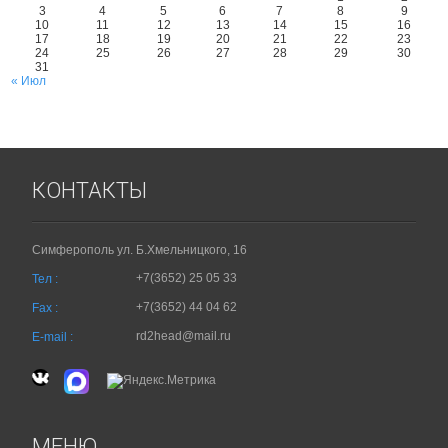
3
4
5
6
7
8
9
10
11
12
13
14
15
16
17
18
19
20
21
22
23
24
25
26
27
28
29
30
31
« Июл
КОНТАКТЫ
Симферополь ул. Б.Хмельницкого, 16
+7(3652) 25 05 33
Тел :
+7(3652) 44 04 62
Fax :
rd2head@mail.ru
E-mail :
МЕНЮ