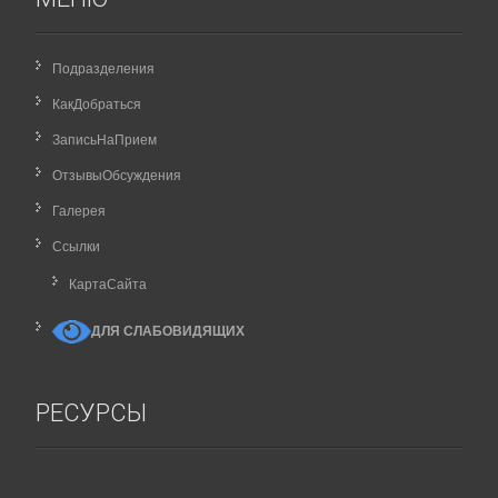
Подразделения
КакДобраться
ЗаписьНаПрием
ОтзывыОбсуждения
Галерея
Ссылки
КартаCайта
ДЛЯ СЛАБОВИДЯЩИХ
РЕСУРСЫ