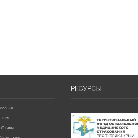
РЕСУРСЫ
еления
аться
НаПрием
Обсуждения