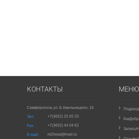
КОНТАКТЫ
МЕНЮ
Симферополь ул. Б.Хмельницкого, 16
Подразд
+7(3652) 25 05 33
Тел :
КакДобр
+7(3652) 44 04 62
Fax :
Запись
rd2head@mail.ru
E-mail :
Отзывы