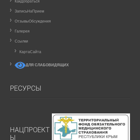
КакДобраться
ЗаписьНаПрием
ОтзывыОбсуждения
Галерея
Ссылки
КартаCайта
ДЛЯ СЛАБОВИДЯЩИХ
РЕСУРСЫ
НАЦПРОЕКТ
Ы