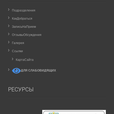
Подразделения
КакДобраться
ЗаписьНаПрием
ОтзывыОбсуждения
Галерея
Ссылки
КартаCайта
ДЛЯ СЛАБОВИДЯЩИХ
РЕСУРСЫ