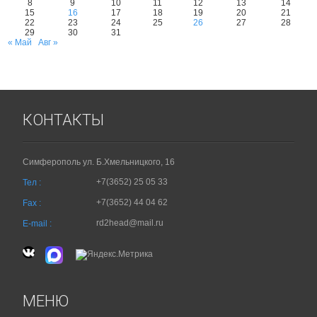
8
9
10
11
12
13
14
15
16
17
18
19
20
21
22
23
24
25
26
27
28
29
30
31
« Май
Авг »
КОНТАКТЫ
Симферополь ул. Б.Хмельницкого, 16
+7(3652) 25 05 33
Тел :
+7(3652) 44 04 62
Fax :
rd2head@mail.ru
E-mail :
МЕНЮ