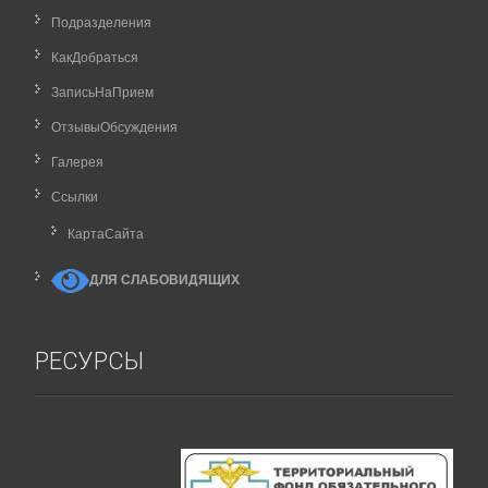
Подразделения
КакДобраться
ЗаписьНаПрием
ОтзывыОбсуждения
Галерея
Ссылки
КартаCайта
ДЛЯ СЛАБОВИДЯЩИХ
РЕСУРСЫ