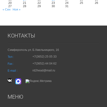
20
21
22
23
24
25
26
27
28
29
30
31
« Сен
Ноя »
КОНТАКТЫ
Симферополь ул. Б.Хмельницкого, 16
+7(3652) 25 05 33
Тел :
+7(3652) 44 04 62
Fax :
rd2head@mail.ru
E-mail :
МЕНЮ