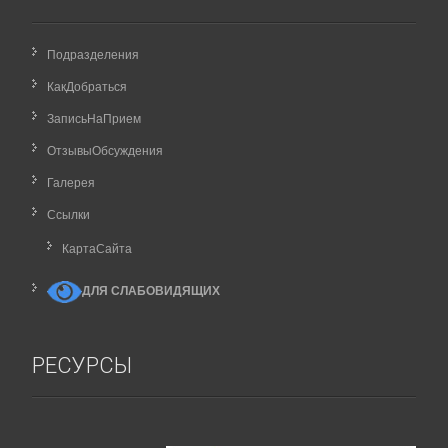
Подразделения
КакДобраться
ЗаписьНаПрием
ОтзывыОбсуждения
Галерея
Ссылки
КартаCайта
ДЛЯ СЛАБОВИДЯЩИХ
РЕСУРСЫ