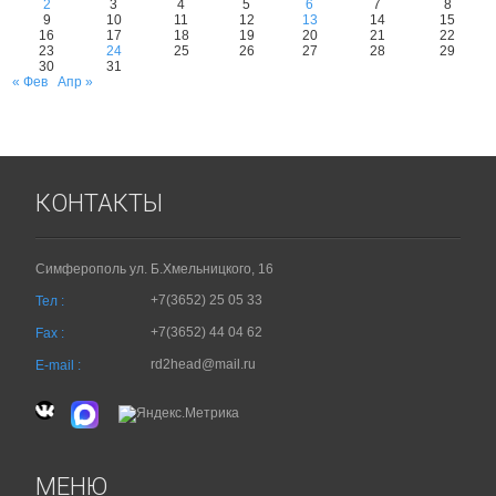
2
3
4
5
6
7
8
9
10
11
12
13
14
15
16
17
18
19
20
21
22
23
24
25
26
27
28
29
30
31
« Фев
Апр »
КОНТАКТЫ
Симферополь ул. Б.Хмельницкого, 16
+7(3652) 25 05 33
Тел :
+7(3652) 44 04 62
Fax :
rd2head@mail.ru
E-mail :
МЕНЮ