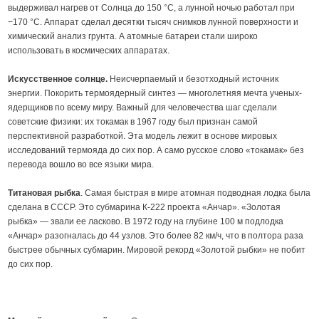
выдерживал нагрев от Солнца до 150 °С, а лунной ночью работал при
−170 °С. Аппарат сделал десятки тысяч снимков лунной поверхности и
химический анализ грунта. А атомные батареи стали широко
использовать в космических аппаратах.
Искусственное солнце.
Неисчерпаемый и безотходный источник
энергии. Покорить термоядерный синтез — многолетняя мечта ученых-
ядерщиков по всему миру. Важный для человечества шаг сделали
советские физики: их токамак в 1967 году был признан самой
перспективной разработкой. Эта модель лежит в основе мировых
исследований термояда до сих пор. А само русское слово «токамак» без
перевода вошло во все языки мира.
Титановая рыбка
. Самая быстрая в мире атомная подводная лодка была
сделана в СССР. Это субмарина К-222 проекта «Анчар». «Золотая
рыбка» — звали ее ласково. В 1972 году на глубине 100 м подлодка
«Анчар» разогналась до 44 узлов. Это более 82 км/ч, что в полтора раза
быстрее обычных субмарин. Мировой рекорд «Золотой рыбки» не побит
до сих пор.