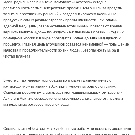
Идеи, родившиеся в ХХ веке, помогают «Росатому» сегодня
реализовывать самые невероятные проекты. Мы вышли за пределы
только энергетических решений и создаем высокотехнологичные
продукты в самых разных отраслях промышленности. Технологии
ядерной медицины, разработанные атомщиками, позволяют врачам
вершить великое чудо — побеждать неизлечимые болезни. В год с их
помощью в России и в мире проводится более
2,5 млн
медицинских
процедур. Главная цель атомщиков остается неизменной — повышение
качества и продолжительности жизни людей, безопасность мира и
чистая планета.
Вместе с партнерами корпорация воплощает давнюю
мечту
о
круглогодичном плавании в Арктике и меняет мировую логистику:
Северный морской путь связывает кратчайшим маршрутом Европу и
Азию, а в Арктике сосредоточены огромные запасы энергетических и
минеральных ресурсов, пресной воды.
Специалисты «Росатома» ведут большую работу по переводу энергетики
на новую технологическую платформу, которая даст миру неиссякаемый