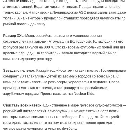
Атомный клев.
Одно из мест, где всегда есть рыба, — пруды-охладители
атомных станций. Вода там чистая и теплая. Правда, нравится она не
только карпам. Например, на Ленинградскую АЭС порой заплывают даже
тюлени. А на некоторых прудах при станциях проводятся чемпионаты по
рыбной ловле и дайвингу.
Размер XXL.
Мощь российского атомного машиностроения
сосредоточена на заводе «Атоммаш» в Волгодонске. Только один из его
корпусов растянулся на 800 м. Это как восемь футбольных полей или две
Красные площади. На территории завода находится первый в мире
памятник ядерному реактору.
Звезды с пеленок
. Каждый год «Росатом» ставит мюзикл. Госкорпорация
собирает 70 талантливых детей из атомных городов со всего мира. С
ними работают известные режиссеры, хореографы и педагоги. После
премьеры мюзикла вся команда гастролирует по российским и
зарубежным городам. Проект называется Nuclear Kids.
Свистать всех наверх
. Единственное в мире грузовое судно-атомоход —
российский лихтеровоз «Севморпуть». Он может взять на борт почти
полторы тысячи восьмитонных контейнеров. Площадь этой плавучей
громадины так велика, что на нем можно одновременно проводить
четыре матча чемпионата мира по футболу.