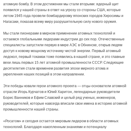
атомную бомбу. В этом достижении мы стали вторыми: ядерный щит
появился у нашей страны в ответ на угрозу со стороны США, которые
летом 1945 года провели бомбардировку японских городов Хиросимы и
Нагасаки, показав всему миру разрушительную силу нового оружия.
Мы стали пионерами в мирном применении атомных технологий и
остаемся глобальными лидерами индустрии до сих пор. Отечественные
специалисты запустили первую в мире АЭС в Обнинске, открыв людям
доступ к новому мощному источнику чистой энергии. Первый атомный
ледокол, первый токамак тоже появились в нашей стране, и это главные
вехи лишь первых 15 лет атомной промышленности СССР. Следующие
десятилетия стали временем развития эпохи мирного атома и
укрепления наших позиций в этом направлении.
Эти победы ковали герои атомного проекта — отцы-основатели атомной
отрасли Игорь Курчатов и Юлий Харитон, легендарные руководители
Борис Ванников и Ефим Славский и целый ряд ученых, инженеров,
руководителей, которые навсегда вписали свои имена в историю атомной
промышленности нашей страны.
«Росатом» и сегодня остается мировым лидером в области атомных
технологий. Благодаря накопленным знаниями и потенциалу