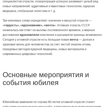
специалистов отрасли, госкорпорация успешно развивает целый ряд
новых направлений: аддитивные и квантовые технологии, ядерная
медицина, глобальная логистика и т. д.
Три ключевых слова определяют значение и масштаб отрасли —
«
гордость
»
,
«
вдохновение
»
,
«
мечта
»
. Атомная отрасль СССР
начиналась как ответ на вызовы послевоенного времени, а мирные
достижения
вдохновляли
поколения и расширяли границы возможного.
Сегодня у атомной отрасли есть большая новая
мечта
— долгая и
здоровая жизнь для человечества за счет чистой энергии атома,
передовых методов ядерной медицины, новых материалов и
современных цифровых технологий.
Основные мероприятия и
события юбилея
Юбилейная кампания по случаю 80-летия атомной отрасли станет
событием национального масштаба, адресованным ко всем категориям