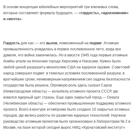
В основе концепции юбилейных мероприятий три ключевых слова,
которые составляют формулу будущего, — «
гордость
»
,
«
вдохновение
»
и
«
мечта
»
.
Гордость
для нас — это
вызов
, помноженный на
подвиг
. Атомная
промышленность рождалась в первое послевоенное лето, когда все
думали, что война закончилась. Но в августе 1945 года первые атомные
бомбы упали на японские города Хиросиму и Нагасаки. Нужно было
любой ценой разрушить монополию США на ядерное оружие. Советский
народ совершил подвиг: в тяжелых условиях послевоенной разрухи, в
кратчайшие сроки, неимоверным напряжением сил задача безопасности
государства была решена. Огромную роль здесь сыграл Саров
(Нижегородская область) — колыбель атомного проекта СССР, где
ковался ядерный щит страны. Еще один закрытый город — Озерск
(Челябинская область) — обеспечил промышленную поддержку атомного
проекта. Всего в контуре атомпрома было создано 10 закрытых атомных
городов, где велись работы по развитию ядерных технологий. Научное
руководство атомным проектом было организовано в Лаборатории № 2 в
Москве, на базе которой сегодня вырос НИЦ «Курчатовский институт».