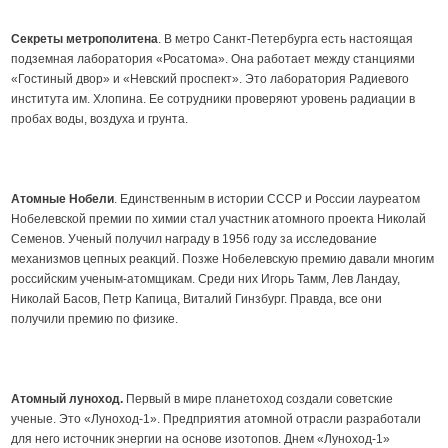
Секреты метрополитена
. В метро Санкт-Петербурга есть настоящая
подземная лаборатория «Росатома». Она работает между станциями
«Гостиный двор» и «Невский проспект». Это лаборатория Радиевого
института им. Хлопина. Ее сотрудники проверяют уровень радиации в
пробах воды, воздуха и грунта.
Атомные Нобели
. Единственным в истории СССР и России лауреатом
Нобелевской премии по химии стал участник атомного проекта Николай
Семенов. Ученый получил награду в 1956 году за исследование
механизмов цепных реакций. Позже Нобелевскую премию давали многим
российским ученым-атомщикам. Среди них Игорь Тамм, Лев Ландау,
Николай Басов, Петр Капица, Виталий Гинзбург. Правда, все они
получили премию по физике.
Атомный луноход.
Первый в мире планетоход создали советские
ученые. Это «Луноход-1». Предприятия атомной отрасли разработали
для него источник энергии на основе изотопов. Днем «Луноход-1»