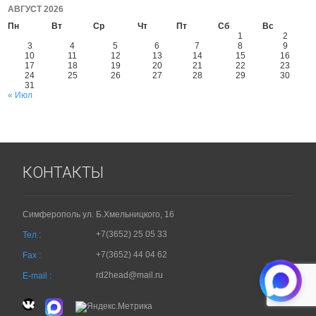
АВГУСТ 2026
Пн
Вт
Ср
Чт
Пт
Сб
Вс
1
2
3
4
5
6
7
8
9
10
11
12
13
14
15
16
17
18
19
20
21
22
23
24
25
26
27
28
29
30
31
« Июл
КОНТАКТЫ
Симферополь ул. Б.Хмельницкого, 16
+7(3652) 25 05 33
Тел :
+7(3652) 44 04 62
Fax :
rd2head@mail.ru
E-mail :