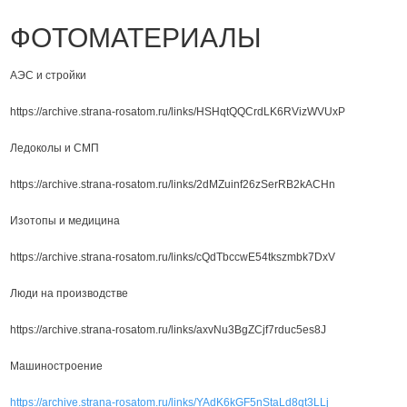
ФОТОМАТЕРИАЛЫ
АЭС и стройки
https://archive.strana-rosatom.ru/links/HSHqtQQCrdLK6RVizWVUxP
Ледоколы и СМП
https://archive.strana-rosatom.ru/links/2dMZuinf26zSerRB2kACHn
Изотопы и медицина
https://archive.strana-rosatom.ru/links/cQdTbccwE54tkszmbk7DxV
Люди на производстве
https://archive.strana-rosatom.ru/links/axvNu3BgZCjf7rduc5es8J
Машиностроение
https://archive.strana-rosatom.ru/links/YAdK6kGF5nStaLd8qt3LLj