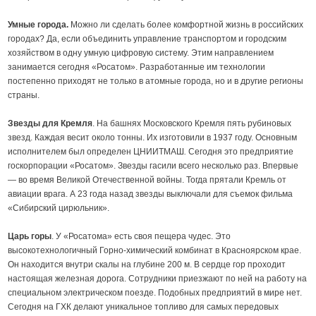
Умные города.
Можно ли сделать более комфортной жизнь в российских
городах? Да, если объединить управление транспортом и городским
хозяйством в одну умную цифровую систему. Этим направлением
занимается сегодня «Росатом». Разработанные им технологии
постепенно приходят не только в атомные города, но и в другие регионы
страны.
Звезды для Кремля
. На башнях Московского Кремля пять рубиновых
звезд. Каждая весит около тонны. Их изготовили в 1937 году. Основным
исполнителем был определен ЦНИИТМАШ
.
Сегодня это предприятие
госкорпорации «Росатом». Звезды гасили всего несколько раз. Впервые
— во время Великой Отечественной войны. Тогда прятали Кремль от
авиации врага. А 23 года назад звезды выключали для съемок фильма
«Сибирский цирюльник».
Царь горы
. У «Росатома» есть своя пещера чудес. Это
высокотехнологичный Горно-химический комбинат в Красноярском крае.
Он находится внутри скалы на глубине 200 м. В сердце гор проходит
настоящая железная дорога. Сотрудники приезжают по ней на работу на
специальном электрическом поезде. Подобных предприятий в мире нет.
Сегодня на ГХК делают уникальное топливо для самых передовых