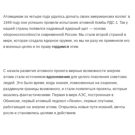
Атомщикам за четыре года удалось догнать своих американских коллег: в
1949 году они успешно провели испытание атомной бомбы РДС-1. Так у
нашей страны появился надежный ядерный щит — основа
обороноспособности современной России. Мы стали второй страной в
мире, которая создала ядерное оружие, но мы ни разу не применяли его
в военных целях и по праву
гордимся
этим.
С начала развития атомного проекта мирные возможности энергии
атома стали источником
вдохновения
для целого поколения советских
людей. Это было время, когда знания, помноженные на озарение,
раздвинули границы возможного, и стали появляться проекты, которые
казались фантастическими. Первая в мире АЭС, построенная в
Обнинске, первый атомный ледокол «Ленин», первые спутники,
работающие на энергии атома. Открылись новые пути исканий, мечты
росли и становились целями и действием.