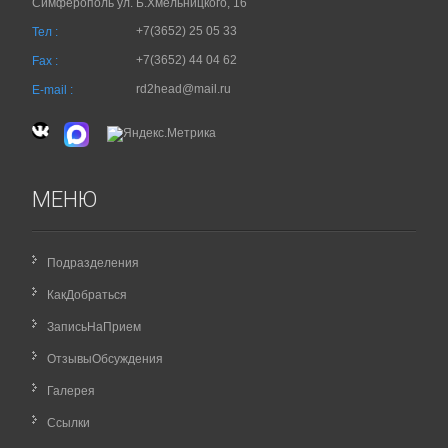
Симферополь ул. Б.Хмельницкого, 16
+7(3652) 25 05 33
Тел :
+7(3652) 44 04 62
Fax :
rd2head@mail.ru
E-mail :
МЕНЮ
Подразделения
КакДобраться
ЗаписьНаПрием
ОтзывыОбсуждения
Галерея
Ссылки