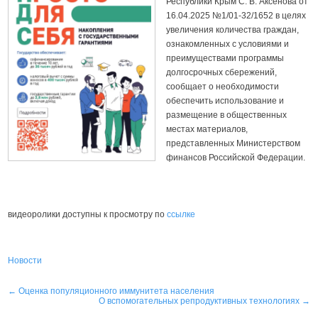
Республики Крым С. В. Аксёнова от
16.04.2025 №1/01-32/1652 в целях
увеличения количества граждан,
ознакомленных с условиями и
преимуществами программы
долгосрочных сбережений,
сообщает о необходимости
обеспечить использование и
размещение в общественных
местах материалов,
представленных Министерством
финансов Российской Федерации.
видеоролики доступны к просмотру по
ссылке
Новости
Навигация
←
Оценка популяционного иммунитета населения
О вспомогательных репродуктивных технологиях
→
по