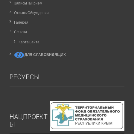
ЗаписьНаПрием
ОтзывыОбсуждения
Галерея
Ссылки
КартаCайта
ДЛЯ СЛАБОВИДЯЩИХ
РЕСУРСЫ
НАЦПРОЕКТ
Ы