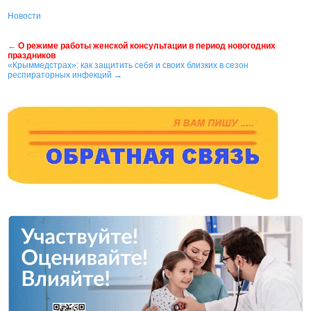
Новости
Навигация
←
О режиме работы женской консультации в период новогодних
праздников
по
«Крыммедстрах»: как защитить себя и своих близких в сезон
респираторных инфекций
→
записям