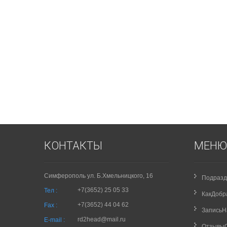
КОНТАКТЫ
МЕНЮ
Симферополь ул. Б.Хмельницкого, 16
Подразд
+7(3652) 25 05 33
Тел :
КакДобр
+7(3652) 44 04 62
Fax :
Запись
rd2head@mail.ru
E-mail :
Отзывы