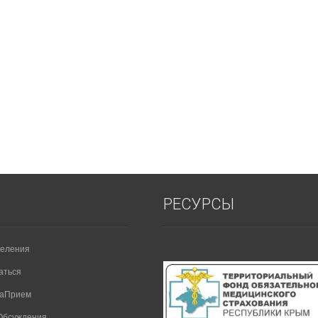
РЕСУРСЫ
еления
аться
НаПрием
Обсуждения