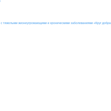
и
 с тяжелыми жизнеугрожающими и хроническими заболеваниями «Круг добр