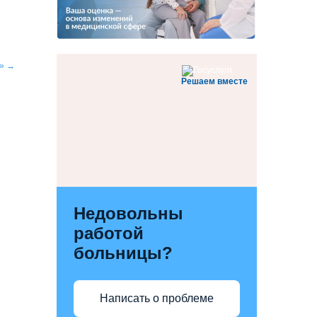
а»
→
Решаем вместе
Недовольны
работой
больницы?
Написать о проблеме