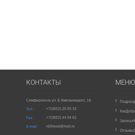
КОНТАКТЫ
МЕНЮ
Симферополь ул. Б.Хмельницкого, 16
Подразд
+7(3652) 25 05 33
Тел :
КакДобр
+7(3652) 44 04 62
Fax :
Запись
rd2head@mail.ru
E-mail :
Отзывы