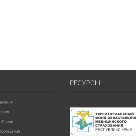
РЕСУРСЫ
еления
аться
НаПрием
Обсуждения