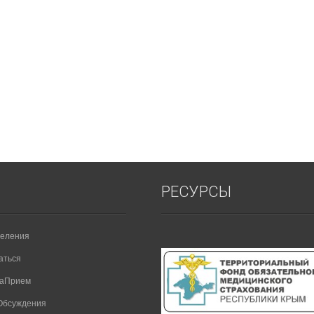
РЕСУРСЫ
еления
аться
НаПрием
Обсуждения