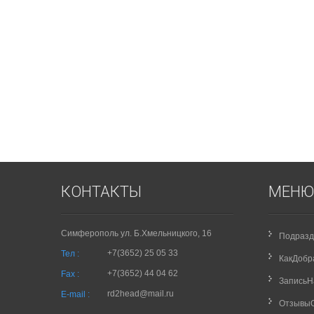
КОНТАКТЫ
МЕНЮ
Симферополь ул. Б.Хмельницкого, 16
Подразд
+7(3652) 25 05 33
Тел :
КакДобр
+7(3652) 44 04 62
Fax :
Запись
rd2head@mail.ru
E-mail :
Отзывы