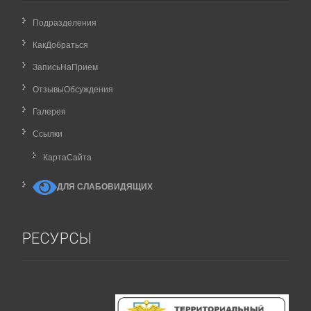
Подразделения
КакДобраться
ЗаписьНаПрием
ОтзывыОбсуждения
Галерея
Ссылки
КартаCайта
ДЛЯ СЛАБОВИДЯЩИХ
РЕСУРСЫ