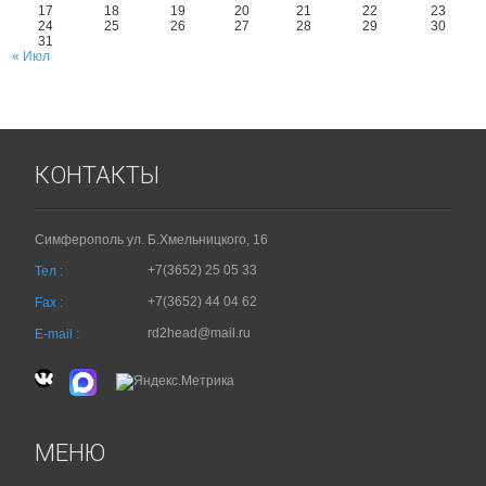
17
18
19
20
21
22
23
24
25
26
27
28
29
30
31
« Июл
КОНТАКТЫ
Симферополь ул. Б.Хмельницкого, 16
+7(3652) 25 05 33
Тел :
+7(3652) 44 04 62
Fax :
rd2head@mail.ru
E-mail :
МЕНЮ