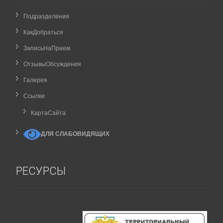
Подразделения
КакДобраться
ЗаписьНаПрием
ОтзывыОбсуждения
Галерея
Ссылки
КартаCайта
ДЛЯ СЛАБОВИДЯЩИХ
РЕСУРСЫ