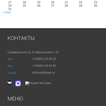
17
18
19
20
21
22
23
24
25
26
27
28
29
30
31
« Июл
КОНТАКТЫ
Симферополь ул. Б.Хмельницкого, 16
+7(3652) 25 05 33
Тел :
+7(3652) 44 04 62
Fax :
rd2head@mail.ru
E-mail :
МЕНЮ